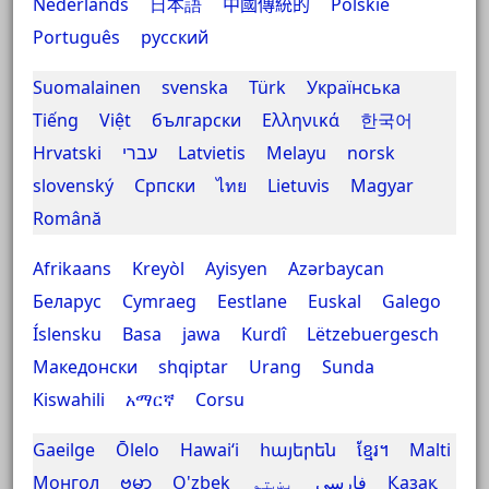
Nederlands
日本語
中國傳統的
Polskie
Português
русский
Suomalainen
svenska
Türk
Українська
Tiếng Việt
български
Ελληνικά
한국어
Hrvatski
עברי
Latvietis
Melayu
norsk
slovenský
Српски
ไทย
Lietuvis
Magyar
Română
Afrikaans
Kreyòl Ayisyen
Azərbaycan
Беларус
Cymraeg
Eestlane
Euskal
Galego
Íslensku
Basa jawa
Kurdî
Lëtzebuergesch
Македонски
shqiptar
Urang Sunda
Kiswahili
አማርኛ
Corsu
Gaeilge
Ōlelo Hawaiʻi
հայերեն
ខ្មែរ។
Malti
Монгол
ဗမာ
O'zbek
پښتو
فارسی
Қазақ