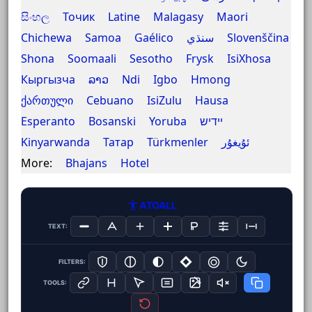
සිංහල
Точик
Latine
Malagasy
Maori
Chichewa
Samoa
Gaélico
سنڌي
Slovenščina
Shona
Soomaali
Sesotho
Frysk
IsiXhosa
Кыргызча
ລາວ
Ndi Igbo
Hmong
ქართული
Cebuano
IsiZulu
Hausa
Esperanto
Bosanski
Yoruba
יידיש
Kinyarwanda
Татар
Türkmenler
ئۇيغۇر
More:
Bhajans
Hotel
ATOALL
TEXT:
FILTERS:
TOOLS: