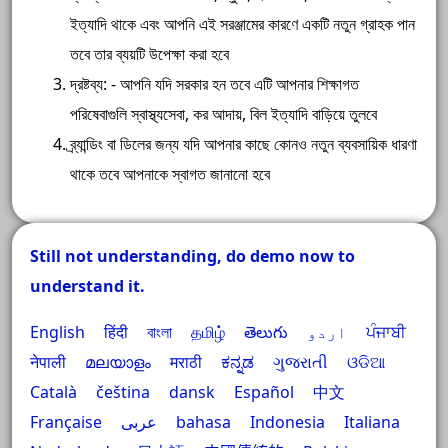
ইত্যাদি থাকে এবং আপনি এই সরঞ্জামের কারণে একটি নতুন গ্রাহক পান
তবে তার ব্যয়টি উপেক্ষা করা হবে
দ্রষ্টব্য: - আপনি যদি সরকার হন তবে এটি আপনার শিক্ষাগত
পরিষেবাগুলি স্বাস্থ্যসেবা, কর আদায়, বিল ইত্যাদি বাড়িয়ে তুলবে
ব্র্যান্ডিং বা ডিলের জন্য যদি আপনার কাছে কোনও নতুন ব্যবসায়িক ধারণা
থাকে তবে আপনাকে স্বাগত জানানো হবে
Still not understanding, do demo now to
understand it.
English
हिंदी
বাংলা
தமிழ்
తెలుగు
اردو
ਪੰਜਾਬੀ
नेपाली
മലയാളം
मराठी
ಕನ್ನಡ
ગુજરાતી
ଓଡିଆ
Català
čeština
dansk
Español
中文
Française
عربى
bahasa Indonesia
Italiana