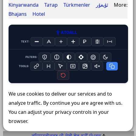
Kinyarwanda
Татар
Türkmenler
ئۇيغۇر
More:
Bhajans
Hotel
ATOALL
TEXT:
FILTERS:
TOOLS:
We use cookies to deliver our services and to
analyze traffic. By continue you are agree with us.
You can adjust your privacy controls in your
browser.
ਰਜਿਸਟਰੀਕਰਣ ਦੀ ਕੋਈ ਲੋੜ ਨਹੀਂ
ਸੰਪਰਕ️