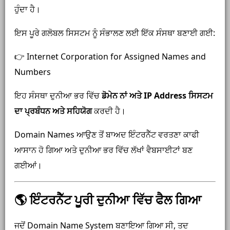
ਹੁੰਦਾ ਹੈ।
ਇਸ ਪੂਰੇ ਗਲੋਬਲ ਸਿਸਟਮ ਨੂੰ ਸੰਭਾਲਣ ਲਈ ਇੱਕ ਸੰਸਥਾ ਬਣਾਈ ਗਈ:
👉
Internet Corporation for Assigned Names and
Numbers
ਇਹ ਸੰਸਥਾ ਦੁਨੀਆ ਭਰ ਵਿੱਚ
ਡੋਮੇਨ ਨਾਂ ਅਤੇ IP Address ਸਿਸਟਮ
ਦਾ ਪ੍ਰਬੰਧਨ ਅਤੇ ਸਹਿਯੋਗ
ਕਰਦੀ ਹੈ।
Domain Names ਆਉਣ ਤੋਂ ਬਾਅਦ ਇੰਟਰਨੈੱਟ ਵਰਤਣਾ ਕਾਫੀ
ਆਸਾਨ ਹੋ ਗਿਆ ਅਤੇ ਦੁਨੀਆ ਭਰ ਵਿੱਚ ਲੱਖਾਂ ਵੈਬਸਾਈਟਾਂ ਬਣ
ਗਈਆਂ।
🌎 ਇੰਟਰਨੈੱਟ ਪੂਰੀ ਦੁਨੀਆ ਵਿੱਚ ਫੈਲ ਗਿਆ
ਜਦੋਂ Domain Name System ਬਣਾਇਆ ਗਿਆ ਸੀ, ਤਦ