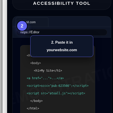
ACCESSIBILITY TOOL
🌐
Atoall.com
2
https://
Editor
2. Paste it in
yourwebsite.com
<html>
DEMONSTRATI
.com
<body>
<h1>My Site</h1>
Q
W
E
R
T
Y
U
I
<a href="...">...</a>
<script>sccc="pub-623566";</script>
A
S
D
F
G
H
J
<script src="atoall.js"></script>
<a
title
"Growth tool..."
Z
X
C
V
B
N
M
href
"https://atoall.com/all.asp"
>
</body>
<img
src
"...half-round.svg"
></a>
<script
type
"text/javascript"
>
</html>
SPACE
.COM
"pub-623566"
32