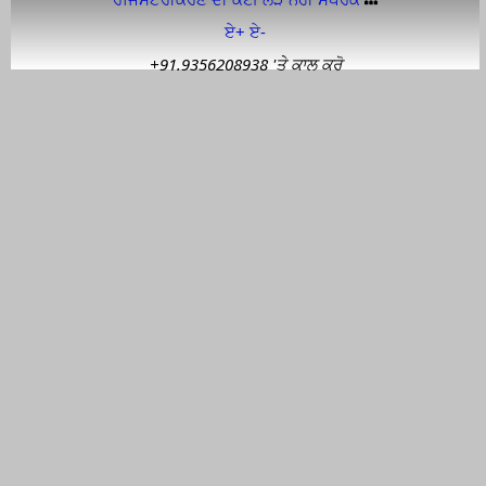
ਏ+
ਏ-
+91.9356208938 'ਤੇ ਕਾਲ ਕਰੋ