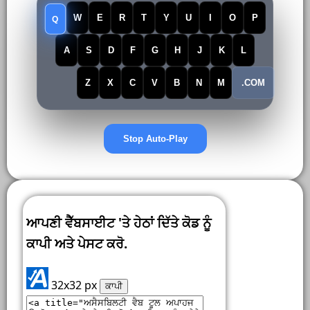
Q
W
E
R
T
Y
U
I
O
P
A
S
D
F
G
H
J
K
L
Z
X
C
V
B
N
M
.COM
Stop Auto-Play
ਆਪਣੀ ਵੈੱਬਸਾਈਟ 'ਤੇ ਹੇਠਾਂ ਦਿੱਤੇ ਕੋਡ ਨੂੰ
ਕਾਪੀ ਅਤੇ ਪੇਸਟ ਕਰੋ.
32x32 px
ਕਾਪੀ