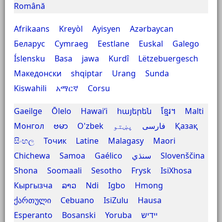
Română
Afrikaans
Kreyòl Ayisyen
Azərbaycan
Беларус
Cymraeg
Eestlane
Euskal
Galego
Íslensku
Basa jawa
Kurdî
Lëtzebuergesch
Македонски
shqiptar
Urang Sunda
Kiswahili
አማርኛ
Corsu
Gaeilge
Ōlelo Hawaiʻi
հայերեն
ខ្មែរ។
Malti
Монгол
ဗမာ
O'zbek
پښتو
فارسی
Қазақ
සිංහල
Точик
Latine
Malagasy
Maori
Chichewa
Samoa
Gaélico
سنڌي
Slovenščina
Shona
Soomaali
Sesotho
Frysk
IsiXhosa
Кыргызча
ລາວ
Ndi Igbo
Hmong
ქართული
Cebuano
IsiZulu
Hausa
Esperanto
Bosanski
Yoruba
יידיש