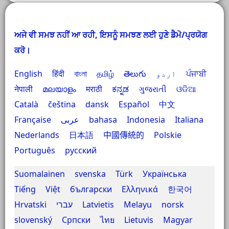
ਅਜੇ ਵੀ ਸਮਝ ਨਹੀਂ ਆ ਰਹੀ, ਇਸਨੂੰ ਸਮਝਣ ਲਈ ਹੁਣੇ ਡੈਮੋ/ਪ੍ਰਯੋਗ
ਕਰੋ।
English
हिंदी
বাংলা
தமிழ்
తెలుగు
اردو
ਪੰਜਾਬੀ
नेपाली
മലയാളം
मराठी
ಕನ್ನಡ
ગુજરાતી
ଓଡିଆ
Català
čeština
dansk
Español
中文
Française
عربى
bahasa Indonesia
Italiana
Nederlands
日本語
中國傳統的
Polskie
Português
русский
Suomalainen
svenska
Türk
Українська
Tiếng Việt
български
Ελληνικά
한국어
Hrvatski
עברי
Latvietis
Melayu
norsk
slovenský
Српски
ไทย
Lietuvis
Magyar