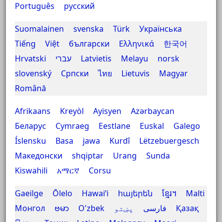
Português
русский
Suomalainen
svenska
Türk
Українська
Tiếng Việt
български
Ελληνικά
한국어
Hrvatski
עברי
Latvietis
Melayu
norsk
slovenský
Српски
ไทย
Lietuvis
Magyar
Română
Afrikaans
Kreyòl Ayisyen
Azərbaycan
Беларус
Cymraeg
Eestlane
Euskal
Galego
Íslensku
Basa jawa
Kurdî
Lëtzebuergesch
Македонски
shqiptar
Urang Sunda
Kiswahili
አማርኛ
Corsu
Gaeilge
Ōlelo Hawaiʻi
հայերեն
ខ្មែរ។
Malti
Монгол
ဗမာ
O'zbek
پښتو
فارسی
Қазақ