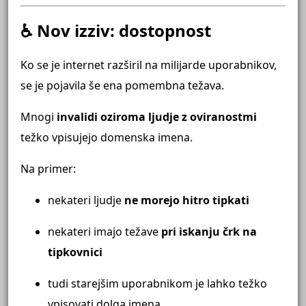
♿ Nov izziv: dostopnost
Ko se je internet razširil na milijarde uporabnikov,
se je pojavila še ena pomembna težava.
Mnogi
invalidi oziroma ljudje z oviranostmi
težko vpisujejo domenska imena.
Na primer:
nekateri ljudje
ne morejo hitro tipkati
nekateri imajo težave
pri iskanju črk na
tipkovnici
tudi starejšim uporabnikom je lahko težko
vpisovati dolga imena