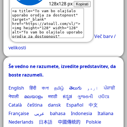
128x128 px
Kopirati
Več barv /
velikosti
Še vedno ne razumete, izvedite predstavitev, da
boste razumeli.
English
हिंदी
বাংলা
தமிழ்
తెలుగు
اردو
ਪੰਜਾਬੀ
नेपाली
മലയാളം
मराठी
ಕನ್ನಡ
ગુજરાતી
ଓଡିଆ
Català
čeština
dansk
Español
中文
Française
عربى
bahasa Indonesia
Italiana
Nederlands
日本語
中國傳統的
Polskie