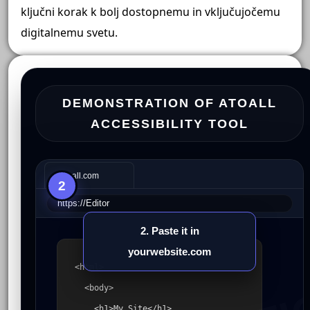
ključni korak k bolj dostopnemu in vključujočemu
digitalnemu svetu.
DEMONSTRATION OF ATOALL
ACCESSIBILITY TOOL
🌐
Atoall.com
2
https://
Editor
2. Paste it in
yourwebsite.com
<html>
.com
<body>
<h1>My Site</h1>