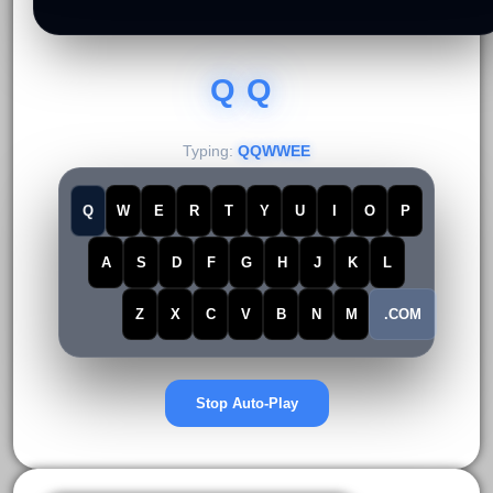
QQWWE
Typing:
QQWWEE
Q
W
R
T
Y
U
I
O
P
E
A
S
D
F
G
H
J
K
L
Z
X
C
V
B
N
M
.COM
Stop Auto-Play