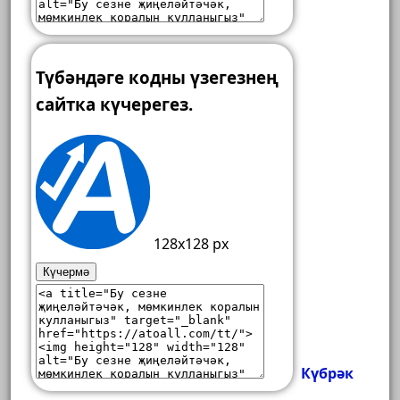
Түбәндәге кодны үзегезнең
сайтка күчерегез.
128x128 px
Күчермә
Күбрәк