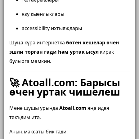
язу кыенлыклары
accessibility ихтыяҗлары
Шуңа күрә интернетка
бөтен кешеләр өчен
эшли торган гади һәм уртак ысул
кирәк
булырга мөмкин.
🚀 Atoall.com: Барысы
өчен уртак чишелеш
Менә шушы урында
Atoall.com
яңа идея
тәкъдим итә.
Аның максаты бик гади: