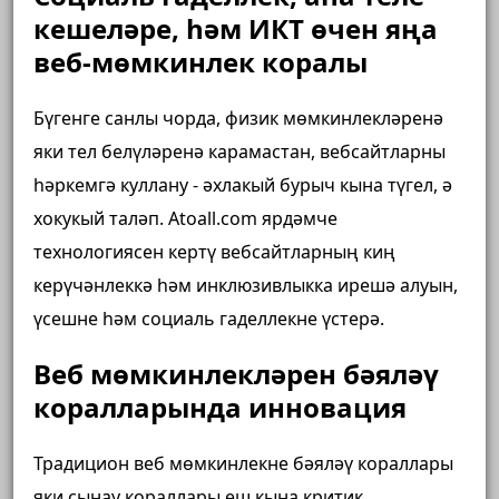
кешеләре, һәм ИКТ өчен яңа
веб-мөмкинлек коралы
Бүгенге санлы чорда, физик мөмкинлекләренә
яки тел белүләренә карамастан, вебсайтларны
һәркемгә куллану - әхлакый бурыч кына түгел, ә
хокукый таләп. Atoall.com ярдәмче
технологиясен кертү вебсайтларның киң
керүчәнлеккә һәм инклюзивлыкка ирешә алуын,
үсешне һәм социаль гаделлекне үстерә.
Веб мөмкинлекләрен бәяләү
коралларында инновация
Традицион веб мөмкинлекне бәяләү кораллары
яки сынау кораллары еш кына критик