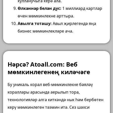
кулланучыга керә ала.
Өлкәннәр белән дус:
1 миллиард картлар
өчен мөмкинлекне арттыра.
Авылга тоташу:
Авыл җирлегендә яңа
бизнес мөмкинлекләре ача.
Нәрсә? Atoall.com: Веб
мөмкинлегенең киләчәге
Бу уникаль корал веб-мөмкинлекне бәяләү
кораллары арасында аерылып тора,
технологияләр алга киткәндә нык һәм бербөтен
керү мөмкинлеген тәэмин итә. Сез шәхси