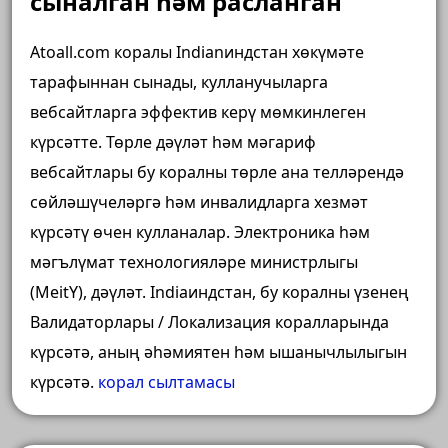
сыналган һәм расланган
Atoall.com коралы Indianиндстан хөкүмәте
тарафыннан сынады, кулланучыларга
вебсайтларга эффектив керү мөмкинлеген
күрсәтте. Төрле дәүләт һәм мәгариф
вебсайтлары бу коралны төрле ана телләрендә
сөйләшүчеләргә һәм инвалидларга хезмәт
күрсәтү өчен кулланалар. Электроника һәм
мәгълүмат технологияләре министрлыгы
(MeitY), дәүләт. Indiaиндстан, бу коралны үзенең
Валидаторлары / Локализация коралларында
күрсәтә, аның әһәмиятен һәм ышанычлылыгын
күрсәтә.
корал сылтамасы