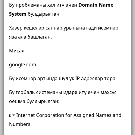
Бу проблеманы хәл итү өчен
Domain Name
System
булдырылган.
Хәзер кешеләр саннар урынына гади исемнәр
яза ала башлаган.
Мисал:
google.com
Бу исемнәр артында шул ук IP адреслар тора.
Бу глобаль системаны идарә итү өчен махсус
оешма булдырылган:
👉
Internet Corporation for Assigned Names and
Numbers