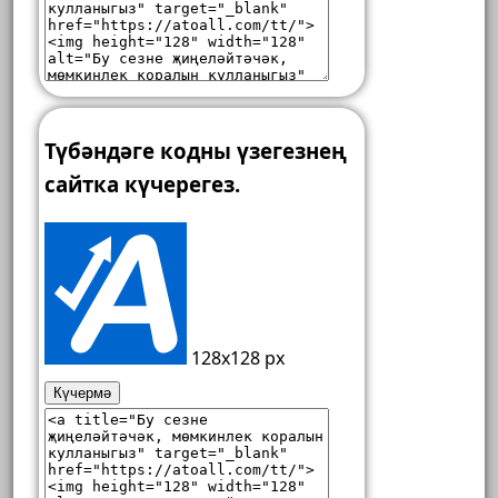
Түбәндәге кодны үзегезнең
сайтка күчерегез.
128x128 px
Күчермә