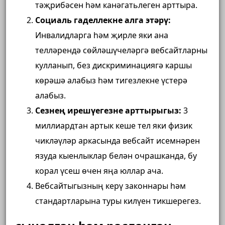
тәҗрибәсен һәм канәгатьлеген арттыра.
Социаль гаделлекне алга этәрү:
Инвалидларга һәм җирле яки ана
телләрендә сөйләшүчеләргә вебсайтларны
кулланып, без дискриминациягә каршы
көрәшә алабыз һәм тигезлекне үстерә
алабыз.
Сезнең ирешүегезне арттырыгыз:
3
миллиардтан артык кеше тел яки физик
чикләүләр аркасында вебсайт исемнәрен
язуда кыенлыклар белән очрашканда, бу
корал үсеш өчен яңа юллар ача.
Вебсайтыгызның керү законнары һәм
стандартларына туры килүен тикшерегез.