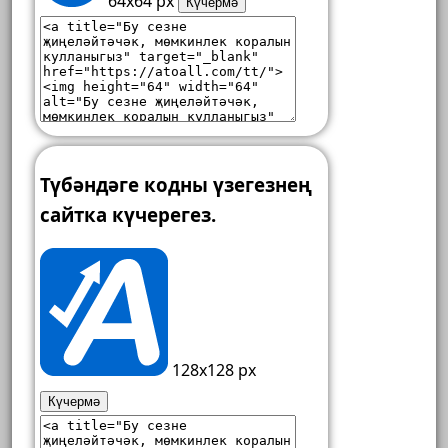
64x64 px
Күчермә
Түбәндәге кодны үзегезнең
сайтка күчерегез.
128x128 px
Күчермә