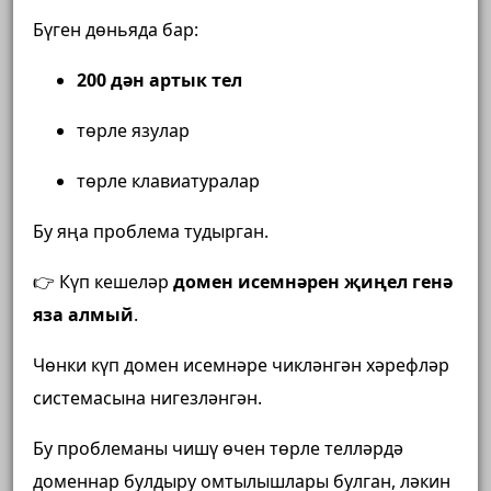
Бүген дөньяда бар:
200 дән артык тел
төрле язулар
төрле клавиатуралар
Бу яңа проблема тудырган.
👉 Күп кешеләр
домен исемнәрен җиңел генә
яза алмый
.
Чөнки күп домен исемнәре чикләнгән хәрефләр
системасына нигезләнгән.
Бу проблеманы чишү өчен төрле телләрдә
доменнар булдыру омтылышлары булган, ләкин