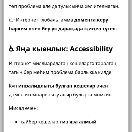
төп проблема әле дә тулысынча хәл ителмәгән.
👉 Интернет глобаль, әмма
доменга керү
һәркем өчен бер үк дәрәҗәдә җиңел түгел.
♿ Яңа кыенлык: Accessibility
Интернет миллиардлаган кешеләргә таралгач,
тагын бер мөһим проблема барлыкка килде.
Күп
инвалидлыгы булган кешеләр
өчен
домен исемнәрен язу авыр булырга мөмкин.
Мисал өчен:
кайбер кешеләр
тиз яза алмый