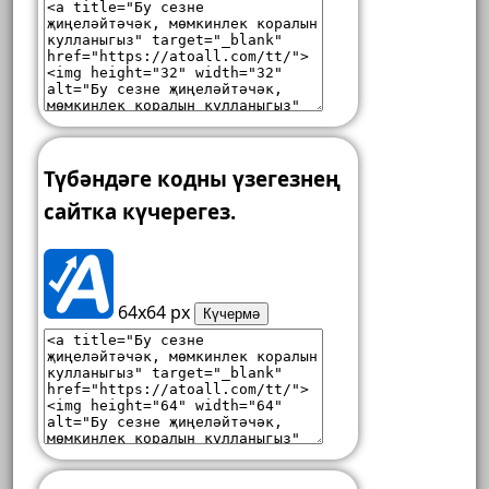
Түбәндәге кодны үзегезнең
сайтка күчерегез.
64x64 px
Күчермә