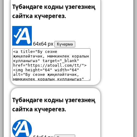
Түбәндәге кодны үзегезнең
сайтка күчерегез.
64x64 px
Күчермә
Түбәндәге кодны үзегезнең
сайтка күчерегез.