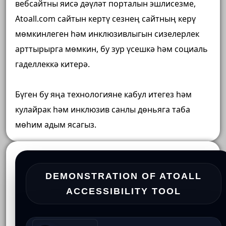
вебсайтны яисә дәүләт порталын эшлисезме,
Atoall.com сайтын кертү сезнең сайтның керү
мөмкинлеген һәм инклюзивлыгын сизелерлек
арттырырга мөмкин, бу зур үсешкә һәм социаль
гаделлеккә китерә.
Бүген бу яңа технологияне кабул итегез һәм
кулайрак һәм инклюзив санлы дөньяга таба
мөһим адым ясагыз.
DEMONSTRATION OF ATOALL
ACCESSIBILITY TOOL