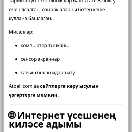
Тарихта күп технологияләр башта accessibility
өчен ясалган, соңрак аларны бөтен кеше
куллана башлаган.
Мисаллар:
компьютер тычканы
сенсор экраннар
тавыш белән идарә итү
Atoall.com да
сайтларга керү ысулын
үзгәртергә мөмкин.
🌐 Интернет үсешенең
киләсе адымы