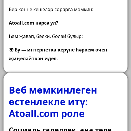
Бер көнне кешеләр сорарга мөмкин:
Atoall.com нәрсә ул?
Һәм җавап, бәлки, болай булыр:
🌍
Бу — интернетка керүне һәркем өчен
җиңеләйткән идея.
Веб мөмкинлеген
өстенлекле итү:
Atoall.com роле
Социаль гаделлек, ана теле