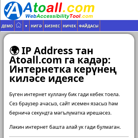
ДЕМО
▼
НИГӘ
БИЗНЕС
НИЧЕК
ФАЙДАСЫ
🌍 IP Address тан
Atoall.com га кадәр:
Интернетка керүнең
киләсе идеясе
Бүген интернет куллану бик гади кебек тоела.
Сез браузер ачасыз, сайт исемен язасыз һәм
берничә секундта мәгълүматка ирешәсез.
Ләкин интернет башта алай ук гади булмаган.