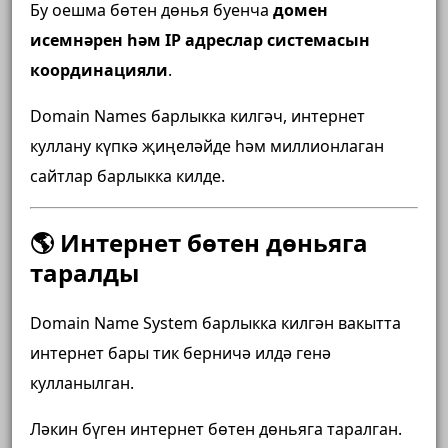
Бу оешма бөтен дөнья буенча
домен
исемнәрен һәм IP адреслар системасын
координацияли
.
Domain Names барлыкка килгәч, интернет
куллану күпкә җиңеләйде һәм миллионлаган
сайтлар барлыкка килде.
🌎 Интернет бөтен дөньяга
таралды
Domain Name System барлыкка килгән вакытта
интернет бары тик берничә илдә генә
кулланылган.
Ләкин бүген интернет бөтен дөньяга таралган.