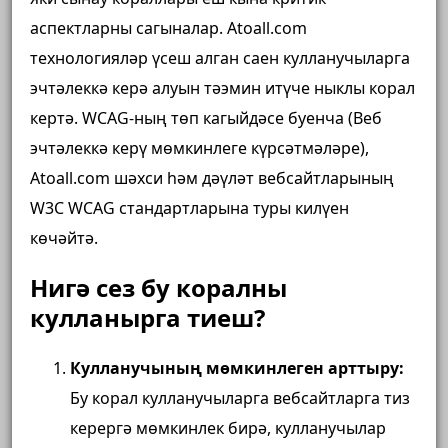
аспектларны сагыналар. Atoall.com
технологияләр үсеш алган саен кулланучыларга
эчтәлеккә керә алуын тәэмин итүче ныклы корал
кертә. WCAG-ның төп кагыйдәсе буенча (Веб
эчтәлеккә керү мөмкинлеге күрсәтмәләре),
Atoall.com шәхси һәм дәүләт вебсайтларының
W3C WCAG стандартларына туры килүен
көчәйтә.
Нигә сез бу коралны
кулланырга тиеш?
Кулланучының мөмкинлеген арттыру:
Бу корал кулланучыларга вебсайтларга тиз
керергә мөмкинлек бирә, кулланучылар