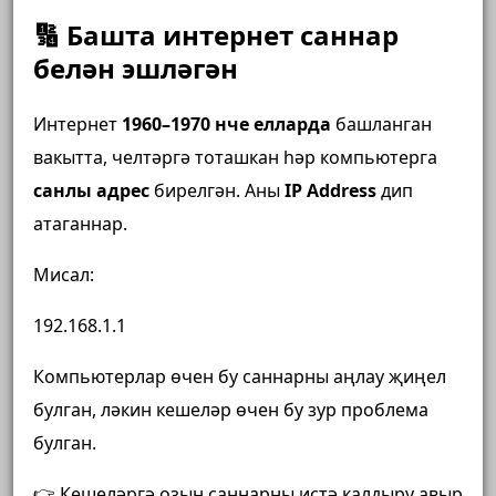
🔢 Башта интернет саннар
белән эшләгән
Интернет
1960–1970 нче елларда
башланган
вакытта, челтәргә тоташкан һәр компьютерга
санлы адрес
бирелгән. Аны
IP Address
дип
атаганнар.
Мисал:
192.168.1.1
Компьютерлар өчен бу саннарны аңлау җиңел
булган, ләкин кешеләр өчен бу зур проблема
булган.
👉 Кешеләргә озын саннарны истә калдыру авыр