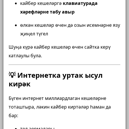
кайбер кешеләргә
клавиатурада
хәрефләрне табу авыр
өлкән кешеләр өчен дә озын исемнәрне язу
җиңел түгел
Шуңа күрә кайбер кешеләр өчен сайтка керү
катлаулы була.
💡 Интернетка уртак ысул
кирәк
Бүген интернет миллиардлаган кешеләрне
тоташтыра, ләкин кайбер киртәләр һаман да
бар:
тел аермалары