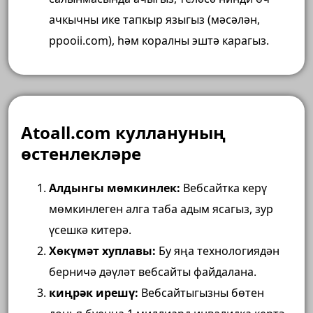
ачкычны ике тапкыр языгыз (мәсәлән,
ppooii.com), һәм коралны эштә карагыз.
Atoall.com куллануның
өстенлекләре
Алдынгы мөмкинлек:
Вебсайтка керү
мөмкинлеген алга таба адым ясагыз, зур
үсешкә китерә.
Хөкүмәт хуплавы:
Бу яңа технологиядән
берничә дәүләт вебсайты файдалана.
киңрәк ирешү:
Вебсайтыгызны бөтен