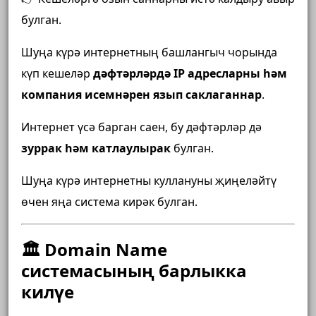
булган.
Шуңа күрә интернетның башлангыч чорында
күп кешеләр
дәфтәрләрдә IP адресларны һәм
компания исемнәрен язып саклаганнар
.
Интернет үсә барган саен, бу дәфтәрләр дә
зуррак һәм катлаулырак
булган.
Шуңа күрә интернетны куллануны җиңеләйтү
өчен яңа система кирәк булган.
🏛 Domain Name
системасының барлыкка
килүе