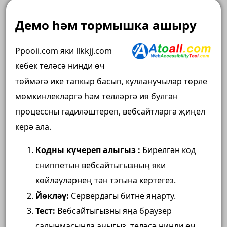
Демо һәм тормышка ашыру
Ppooii.com яки llkkjj.com
кебек теләсә нинди өч
төймәгә ике тапкыр басып, кулланучылар төрле
мөмкинлекләргә һәм телләргә ия булган
процессны гадиләштереп, вебсайтларга җиңел
керә ала.
Кодны күчереп алыгыз
:
Бирелгән код
сниппетын вебсайтыгызның яки ​​
көйләүләрнең тән тэгына кертегез.
Йөкләү:
Сервердагы битне яңарту.
Тест:
Вебсайтыгызны яңа браузер
салынмасында ачыгыз, теләсә нинди өч