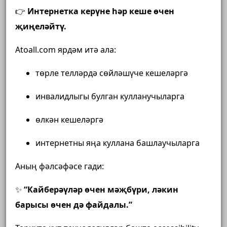
👉
Интернетка керүне һәр кеше өчен
җиңеләйтү.
Atoall.com ярдәм итә ала:
төрле телләрдә сөйләшүче кешеләргә
инвалидлыгы булган кулланучыларга
өлкән кешеләргә
интернетны яңа куллана башлаучыларга
Аның фәлсәфәсе гади:
✨
“Кайберәүләр өчен мәҗбүри, ләкин
барысы өчен дә файдалы.”