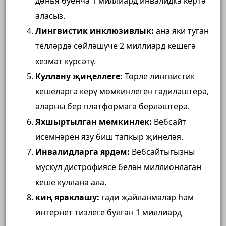
дөнья буенча 1 миллиард инвалидка кертә
аласыз.
Лингвистик инклюзивлык:
ана ​​яки туган
телләрдә сөйләшүче 2 миллиард кешегә
хезмәт күрсәтү.
Куллану җиңеллеге:
Төрле лингвистик
кешеләргә керү мөмкинлеген гадиләштерә,
аларны бер платформага берләштерә.
Яхшыртылган мөмкинлек:
Вебсайт
исемнәрен язу биш тапкыр җиңеләя.
Инвалидларга ярдәм:
Вебсайтыгызны
мускул дистрофиясе белән миллионлаган
кеше куллана ала.
киң яраклашу:
гади җайланмалар һәм
интернет тизлеге булган 1 миллиард