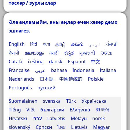
төсләр / зурлыклар
Әле аңламыйм, аны аңлар өчен хәзер демо
эшләгез.
English
हिंदी
বাংলা
தமிழ்
తెలుగు
اردو
ਪੰਜਾਬੀ
नेपाली
മലയാളം
मराठी
ಕನ್ನಡ
ગુજરાતી
ଓଡିଆ
Català
čeština
dansk
Español
中文
Française
عربى
bahasa Indonesia
Italiana
Nederlands
日本語
中國傳統的
Polskie
Português
русский
Suomalainen
svenska
Türk
Українська
Tiếng Việt
български
Ελληνικά
한국어
Hrvatski
עברי
Latvietis
Melayu
norsk
slovenský
Српски
ไทย
Lietuvis
Magyar