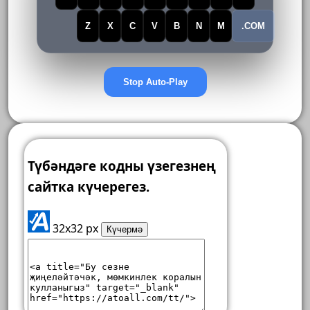
Z
X
C
V
B
N
M
.COM
Stop Auto-Play
Түбәндәге кодны үзегезнең
сайтка күчерегез.
32x32 px
Күчермә