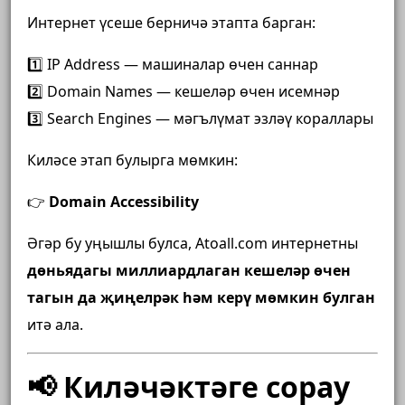
Интернет үсеше берничә этапта барган:
1️⃣ IP Address — машиналар өчен саннар
2️⃣ Domain Names — кешеләр өчен исемнәр
3️⃣ Search Engines — мәгълүмат эзләү кораллары
Киләсе этап булырга мөмкин:
👉
Domain Accessibility
Әгәр бу уңышлы булса, Atoall.com интернетны
дөньядагы миллиардлаган кешеләр өчен
тагын да җиңелрәк һәм керү мөмкин булган
итә ала.
📢 Киләчәктәге сорау