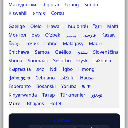
Македонски
shqiptar
Urang Sunda
Kiswahili
አማርኛ
Corsu
Gaeilge
Ōlelo Hawaiʻi
հայերեն
ខ្មែរ។
Malti
Монгол
ဗမာ
O'zbek
پښتو
فارسی
Қазақ
සිංහල
Точик
Latine
Malagasy
Maori
Chichewa
Samoa
Gaélico
سنڌي
Slovenščina
Shona
Soomaali
Sesotho
Frysk
IsiXhosa
Кыргызча
ລາວ
Ndi Igbo
Hmong
ქართული
Cebuano
IsiZulu
Hausa
Esperanto
Bosanski
Yoruba
יידיש
Kinyarwanda
Татар
Türkmenler
ئۇيغۇر
More:
Bhajans
Hotel
ATOALL