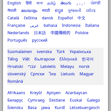
English
हिंदी
বাংলা
தமிழ்
తెలుగు
اردو
ਪੰਜਾਬੀ
नेपाली
മലയാളം
मराठी
ಕನ್ನಡ
ગુજરાતી
ଓଡିଆ
Català
čeština
dansk
Español
中文
Française
عربى
bahasa Indonesia
Italiana
Nederlands
日本語
中國傳統的
Polskie
Português
русский
Suomalainen
svenska
Türk
Українська
Tiếng Việt
български
Ελληνικά
한국어
Hrvatski
עברי
Latvietis
Melayu
norsk
slovenský
Српски
ไทย
Lietuvis
Magyar
Română
Afrikaans
Kreyòl Ayisyen
Azərbaycan
Беларус
Cymraeg
Eestlane
Euskal
Galego
Íslensku
Basa jawa
Kurdî
Lëtzebuergesch