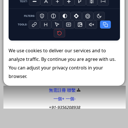
TEXT:
FILTERS:
TOOLS:
We use cookies to deliver our services and to
analyze traffic. By continue you are agree with us.
You can adjust your privacy controls in your
browser.
無需註冊
聯繫️
一個+
一個-
+91-9356208938